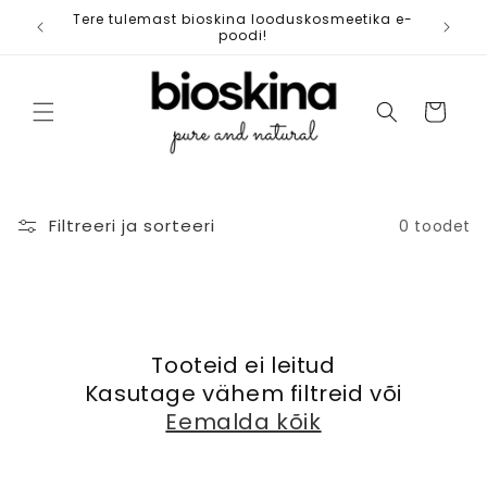
Jäta
Tere tulemast bioskina looduskosmeetika e-
Tasu
vahele
poodi!
Ostukorv
Filtreeri ja sorteeri
0 toodet
Tooteid ei leitud
Kasutage vähem filtreid või
Eemalda kõik