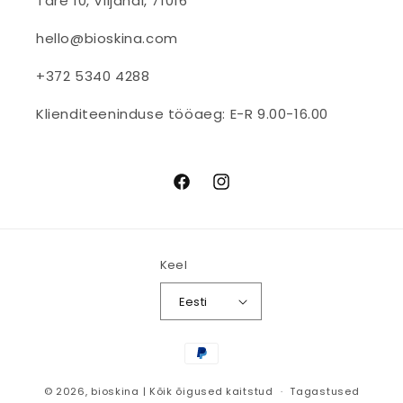
Tare 10, Viljandi, 71016
hello@bioskina.com
+372 5340 4288
Klienditeeninduse tööaeg: E-R 9.00-16.00
Facebook
Instagram
Keel
Eesti
Makseviisid
© 2026,
bioskina
| Kõik õigused kaitstud
Tagastused