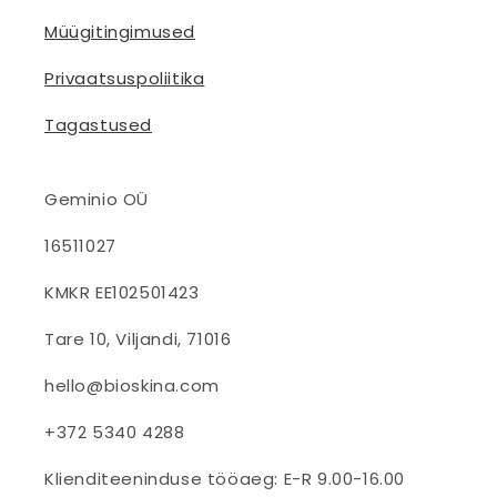
Müügitingimused
Privaatsuspoliitika
Tagastused
Geminio OÜ
16511027
KMKR EE102501423
Tare 10, Viljandi, 71016
hello@bioskina.com
+372 5340 4288
Klienditeeninduse tööaeg: E-R 9.00-16.00