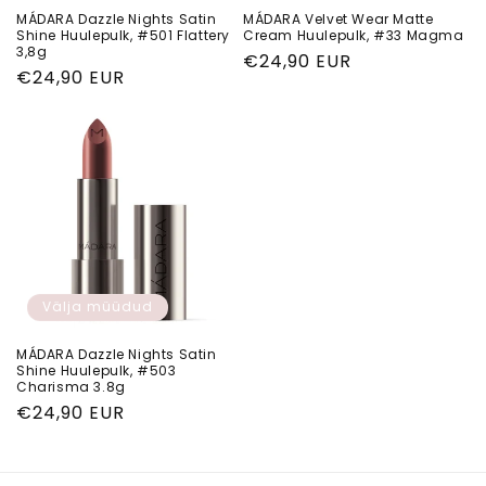
MÁDARA Dazzle Nights Satin
MÁDARA Velvet Wear Matte
Shine Huulepulk, #501 Flattery
Cream Huulepulk, #33 Magma
3,8g
Tavahind
€24,90 EUR
Tavahind
€24,90 EUR
Välja müüdud
MÁDARA Dazzle Nights Satin
Shine Huulepulk, #503
Charisma 3.8g
Tavahind
€24,90 EUR