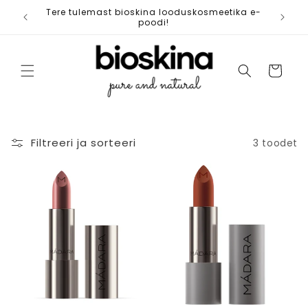
Jäta
Tere tulemast bioskina looduskosmeetika e-
Tasu
vahele
poodi!
Ostukorv
Filtreeri ja sorteeri
3 toodet